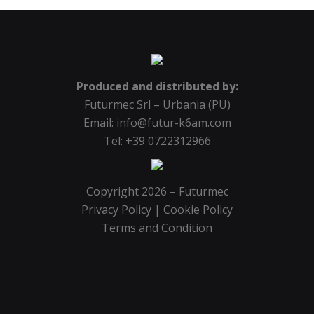
Produced and distributed by:
Futurmec Srl – Urbania (PU)
Email: info@futur-k6am.com
Tel: +39 0722312966
Copyright 2026 – Futurmec
Privacy Policy
|
Cookie Policy
Terms and Condition