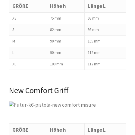
GRÖßE
Höhe h
Länge L
XS
75 mm
93 mm
S
82 mm
99 mm
M
90 mm
105 mm
L
90 mm
112 mm
XL
100 mm
112 mm
New Comfort Griff
GRÖßE
Höhe h
Länge L