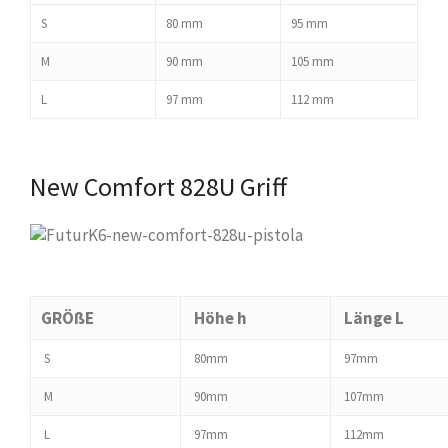
S
80 mm
95 mm
M
90 mm
105 mm
L
97 mm
112 mm
New Comfort 828U Griff
GRÖßE
Höhe h
Länge L
S
80mm
97mm
M
90mm
107mm
L
97mm
112mm